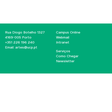
Rua Diogo Botelho 1327
Campus Online
4169-005 Porto
Webmail
+351 226 196 240
Intranet
Email:
artes@ucp.pt
Serviços
Como Chegar
Newsletter
© 2026
Braga
Universidade Católica
Lisboa
Portuguesa
Porto
Viseu
Política de Privacidade
Termos & Condições
Direitos do Titular dos