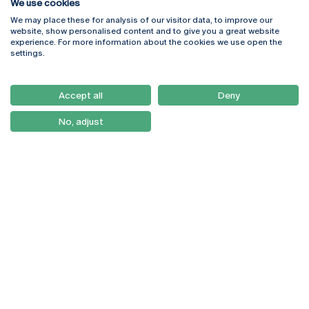
We use cookies
We may place these for analysis of our visitor data, to improve our
Rua Diogo Botelho 1327
Campus Online
website, show personalised content and to give you a great website
4169-005 Porto
Webmail
experience. For more information about the cookies we use open the
+351 226 196 240
Intranet
settings.
Email:
artes@ucp.pt
Serviços
Como Chegar
Accept all
Deny
Newsletter
No, adjust
© 2026
Braga
Universidade Católica
Lisboa
Portuguesa
Porto
Viseu
Política de Privacidade
Termos & Condições
Direitos do Titular dos
Dados