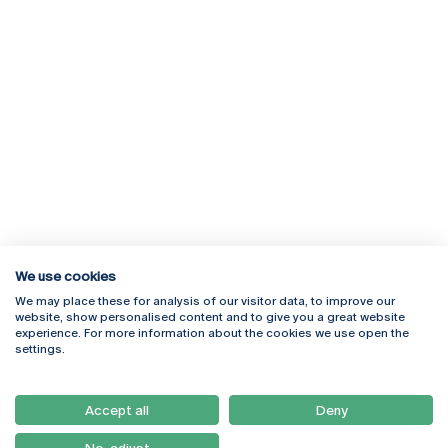
We use cookies
We may place these for analysis of our visitor data, to improve our
Rua Diogo Botelho 1327
Campus Online
website, show personalised content and to give you a great website
4169-005 Porto
Webmail
experience. For more information about the cookies we use open the
+351 226 196 240
Intranet
settings.
Email:
artes@ucp.pt
Serviços
Como Chegar
Accept all
Deny
Newsletter