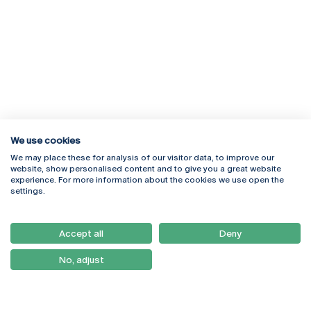
We use cookies
We may place these for analysis of our visitor data, to improve our
Rua Diogo Botelho 1327
Campus Online
website, show personalised content and to give you a great website
4169-005 Porto
Webmail
experience. For more information about the cookies we use open the
+351 226 196 240
Intranet
settings.
Email:
artes@ucp.pt
Serviços
Como Chegar
Accept all
Deny
Newsletter
No, adjust
© 2026
Braga