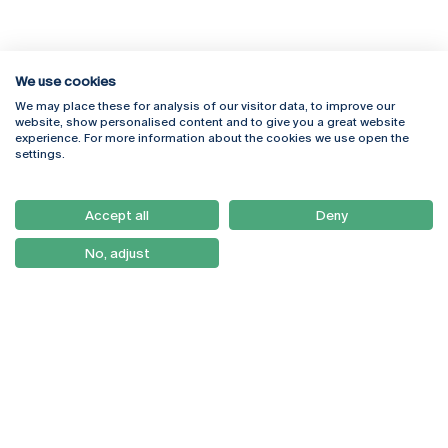
We use cookies
We may place these for analysis of our visitor data, to improve our
Rua Diogo Botelho 1327
Campus Online
website, show personalised content and to give you a great website
4169-005 Porto
Webmail
experience. For more information about the cookies we use open the
+351 226 196 240
Intranet
settings.
Email:
artes@ucp.pt
Serviços
Como Chegar
Accept all
Deny
Newsletter
No, adjust
© 2026
Braga
Universidade Católica
Lisboa
Portuguesa
Porto
Viseu
Política de Privacidade
Termos & Condições
Direitos do Titular dos
Dados