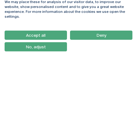
We may place these for analysis of our visitor data, to improve our
Rua Diogo Botelho 1327
Campus Online
website, show personalised content and to give you a great website
4169-005 Porto
Webmail
experience. For more information about the cookies we use open the
+351 226 196 240
Intranet
settings.
Email:
artes@ucp.pt
Serviços
Como Chegar
Accept all
Deny
Newsletter
No, adjust
© 2026
Braga
Universidade Católica
Lisboa
Portuguesa
Porto
Viseu
Política de Privacidade
Termos & Condições
Direitos do Titular dos
Dados
Entidades Financiadoras