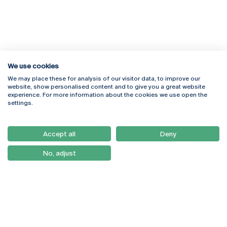
We use cookies
We may place these for analysis of our visitor data, to improve our
Rua Diogo Botelho 1327
Campus Online
website, show personalised content and to give you a great website
4169-005 Porto
Webmail
experience. For more information about the cookies we use open the
+351 226 196 240
Intranet
settings.
Email:
artes@ucp.pt
Serviços
Como Chegar
Accept all
Deny
Newsletter
No, adjust
© 2026
Braga
Universidade Católica
Lisboa
Portuguesa
Porto
Viseu
Política de Privacidade