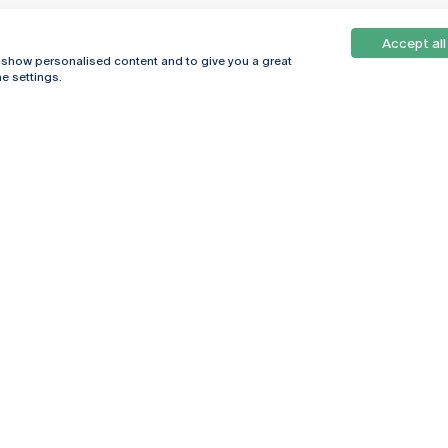
Accept all
, show personalised content and to give you a great
e settings.
Online
© 2026
Universidade
Católica
s
Portuguesa
hegar
Política de
ter
Privacidade
Termos &
Condições
Direitos do Titular
dos Dados
Entidades Financiadoras