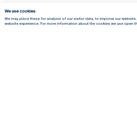
We use cookies
We may place these for analysis of our visitor data, to improve our website
website experience. For more information about the cookies we use open th
Rua Diogo Botelho 1327
Campus 
4169-005 Porto
Webmail
+351 226 196 240
Intranet
Email:
artes@ucp.pt
Serviço
Como C
Newslet