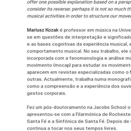
offer one possible explanation based on a pers
consider its reverse: perhaps it is not so much t
musical activities in order to structure our move
Mariusz Kozak
é professor em música na Univer
se em questões de interpretação e significa
e as bases cognitivas da experiência musical,
comportamento musical. No seu trabalho, ele
incorporada com a fenomenologia e análise mus
movimento (mocap) para estudar os movimentos
aparecem em revistas especializadas como o 
outras. Actualmente, trabalha numa monografia
como a compreensão e a experiência dos ouvi
gestos corporais.
Fez um pós-doutoramento na Jacobs School of M
apresentou-se com a Filarmónica de Rochester
Santa Fé e a Sinfónica de Santa Fé. Depois d
continua a tocar nos seus tempos livres.