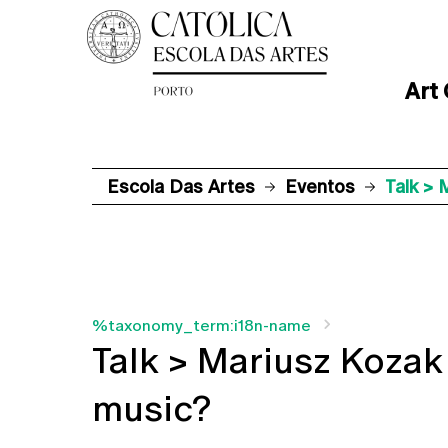
Art
Escola Das Artes
Eventos
Talk >
%taxonomy_term:i18n-name
Talk > Mariusz Koza
music?