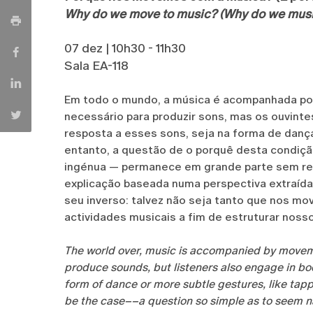
Why do we move to music? (Why do we musi
07 dez | 10h30 - 11h30
Sala EA-118
Em todo o mundo, a música é acompanhada p
necessário para produzir sons, mas os ouvin
resposta a esses sons, seja na forma de danç
entanto, a questão de o porquê desta condiç
ingénua — permanece em grande parte sem res
explicação baseada numa perspectiva extraída
seu inverso: talvez não seja tanto que nos m
actividades musicais a fim de estruturar nos
The world over, music is accompanied by move
produce sounds, but listeners also engage in bod
form of dance or more subtle gestures, like tapp
be the case––a question so simple as to seem naï