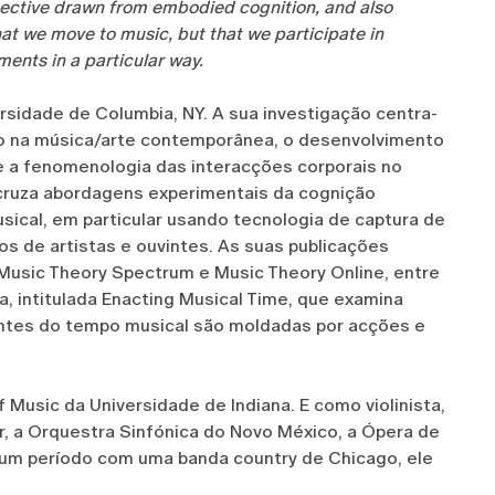
pective drawn from embodied cognition, and also
hat we move to music, but that we participate in
ments in a particular way.
sidade de Columbia, NY. A sua investigação centra-
do na música/arte contemporânea, o desenvolvimento
 e a fenomenologia das interacções corporais no
 cruza abordagens experimentais da cognição
ical, em particular usando tecnologia de captura de
 de artistas e ouvintes. As suas publicações
Music Theory Spectrum e Music Theory Online, entre
, intitulada Enacting Musical Time, que examina
ntes do tempo musical são moldadas por acções e
usic da Universidade de Indiana. E como violinista,
, a Orquestra Sinfónica do Novo México, a Ópera de
e um período com uma banda country de Chicago, ele