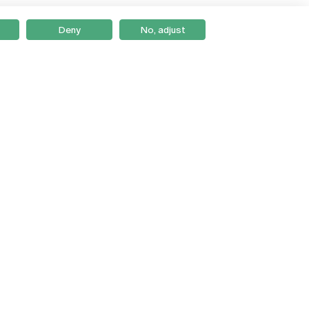
Deny
No, adjust
Braga
Lisboa
Porto
Viseu