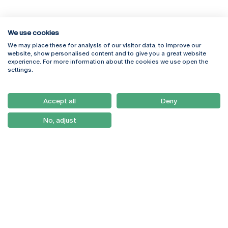
We use cookies
We may place these for analysis of our visitor data, to improve our
Rua Diogo Botelho 1327
Campus Online
website, show personalised content and to give you a great website
4169-005 Porto
Webmail
experience. For more information about the cookies we use open the
+351 226 196 240
Intranet
settings.
Email:
artes@ucp.pt
Serviços
Como Chegar
Accept all
Deny
Newsletter
No, adjust
© 2026
Braga
Universidade Católica
Lisboa
Portuguesa
Porto
Viseu
Política de Privacidade
Termos & Condições
Direitos do Titular dos
Dados