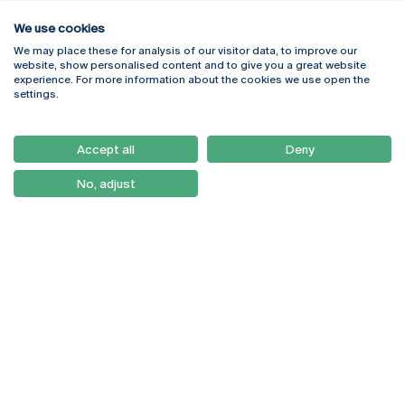
We use cookies
We may place these for analysis of our visitor data, to improve our
Rua Diogo Botelho 1327
Campus Online
website, show personalised content and to give you a great website
4169-005 Porto
Webmail
experience. For more information about the cookies we use open the
+351 226 196 240
Intranet
settings.
Email:
artes@ucp.pt
Serviços
Como Chegar
Accept all
Deny
Newsletter
No, adjust
© 2026
Braga
Universidade Católica
Lisboa
Portuguesa
Porto
Viseu
Política de Privacidade
Termos & Condições
Direitos do Titular dos
Dados