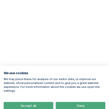
We use cookies
We may place these for analysis of our visitor data, to improve our
Rua Diogo Botelho 1327
Campus Online
website, show personalised content and to give you a great website
4169-005 Porto
Webmail
experience. For more information about the cookies we use open the
+351 226 196 240
Intranet
settings.
Email:
artes@ucp.pt
Serviços
Como Chegar
Accept all
Deny
Newsletter