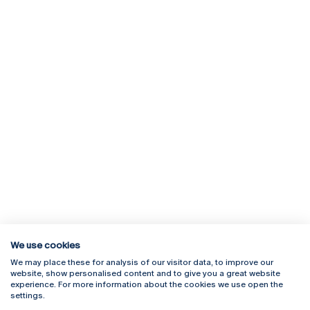
We use cookies
We may place these for analysis of our visitor data, to improve our
Rua Diogo Botelho 1327
Campus Online
website, show personalised content and to give you a great website
4169-005 Porto
Webmail
experience. For more information about the cookies we use open the
+351 226 196 240
Intranet
settings.
Email:
artes@ucp.pt