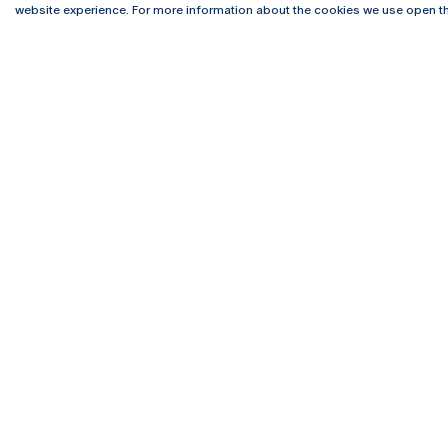
website experience. For more information about the cookies we use open th
Rua Diogo Botelho 1327
Campus 
4169-005 Porto
Webmail
+351 226 196 240
Intranet
Email:
artes@ucp.pt
Serviço
Como C
Newslet