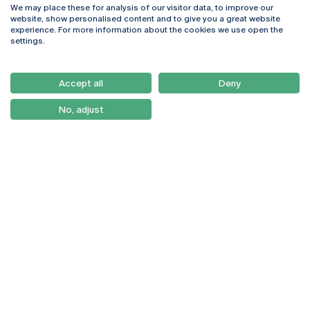
We may place these for analysis of our visitor data, to improve our
Rua Diogo Botelho 1327
Campus Online
website, show personalised content and to give you a great website
4169-005 Porto
Webmail
experience. For more information about the cookies we use open the
+351 226 196 240
Intranet
settings.
Email:
artes@ucp.pt
Serviços
Como Chegar
Accept all
Deny
Newsletter
No, adjust
© 2026
Braga
Universidade Católica
Lisboa
Portuguesa
Porto
Viseu
Política de Privacidade
Termos & Condições
Direitos do Titular dos
Dados
Entidades Financiadoras