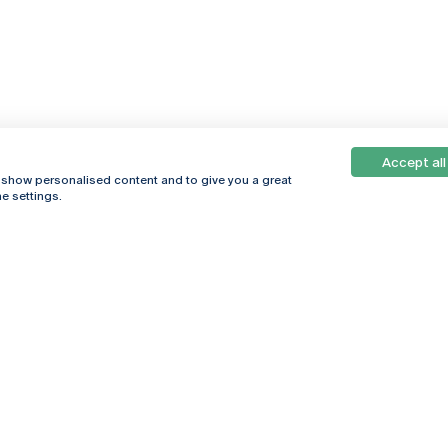
Accept all
, show personalised content and to give you a great
e settings.
Online
© 2026
Universidade
Católica
s
Portuguesa
hegar
Política de
ter
Privacidade
Termos &
Condições
Direitos do Titular
dos Dados