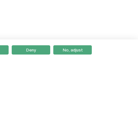
Deny
No, adjust
Braga
Lisboa
Porto
Viseu