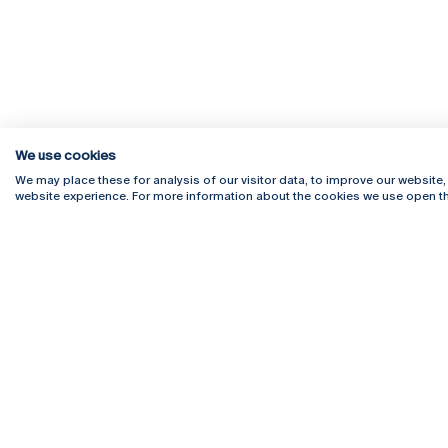
We use cookies
We may place these for analysis of our visitor data, to improve our website
website experience. For more information about the cookies we use open th
Rua Diogo Botelho 1327
Campus 
4169-005 Porto
Webmail
+351 226 196 240
Intranet
Email:
artes@ucp.pt
Serviço
Como C
Newslet