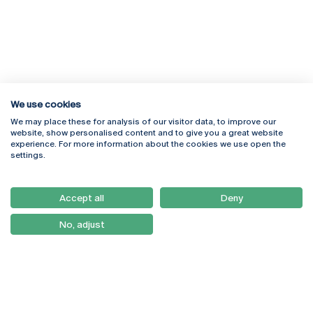
We use cookies
We may place these for analysis of our visitor data, to improve our
Rua Diogo Botelho 1327
Campus Online
website, show personalised content and to give you a great website
4169-005 Porto
Webmail
experience. For more information about the cookies we use open the
+351 226 196 240
Intranet
settings.
Email:
artes@ucp.pt
Serviços
Como Chegar
Accept all
Deny
Newsletter
No, adjust
© 2026
Braga
Universidade Católica
Lisboa
Portuguesa
Porto
Viseu