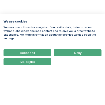
We use cookies
We may place these for analysis of our visitor data, to improve our
Rua Diogo Botelho 1327
Campus Online
website, show personalised content and to give you a great website
4169-005 Porto
Webmail
experience. For more information about the cookies we use open the
+351 226 196 240
Intranet
settings.
Email:
artes@ucp.pt
Serviços
Como Chegar
Accept all
Deny
Newsletter
No, adjust
© 2026
Braga
Universidade Católica
Lisboa
Portuguesa
Porto
Viseu
Política de Privacidade
Termos & Condições
Direitos do Titular dos