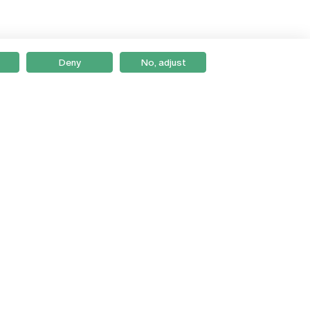
Deny
No, adjust
Braga
Lisboa
Porto
Viseu