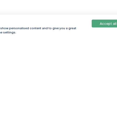
Accept all
, show personalised content and to give you a great
e settings.
Online
© 2026
Universidade
Católica
s
Portuguesa
hegar
Política de
ter
Privacidade
Termos &
Condições
Direitos do Titular
dos Dados
Entidades Financiadoras