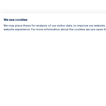
We use cookies
We may place these for analysis of our visitor data, to improve our website
website experience. For more information about the cookies we use open th
Rua Diogo Botelho 1327
Campus 
4169-005 Porto
Webmail
+351 226 196 240
Intranet
Email:
artes@ucp.pt
Serviço
Como C
Newslet