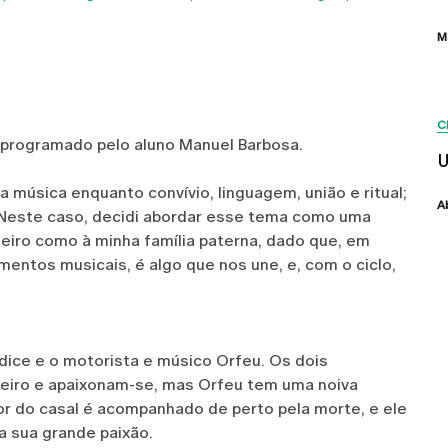
M
C
 programado pelo aluno Manuel Barbosa.
U
 música enquanto convívio, linguagem, união e ritual;
A
Neste caso, decidi abordar esse tema como uma
iro como à minha família paterna, dado que, em
entos musicais, é algo que nos une, e, com o ciclo,
ídice e o motorista e músico Orfeu. Os dois
neiro e apaixonam-se, mas Orfeu tem uma noiva
or do casal é acompanhado de perto pela morte, e ele
a sua grande paixão.