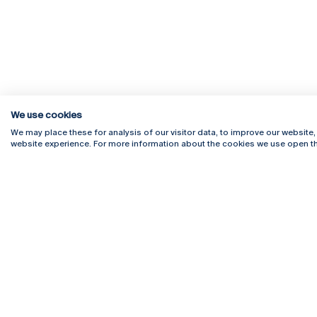
We use cookies
We may place these for analysis of our visitor data, to improve our website
website experience. For more information about the cookies we use open th
Rua Diogo Botelho 1327
Campus 
4169-005 Porto
Webmail
+351 226 196 240
Intranet
Email:
artes@ucp.pt
Serviço
Como C
Newslet