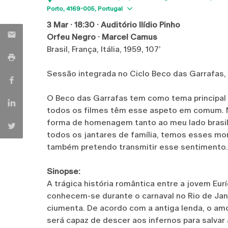
Show map
Porto
4169-005
Portugal
3 Mar · 18:30 · Auditório Ilídio Pinho
Orfeu Negro · Marcel Camus
Brasil, França, Itália, 1959, 107’
Sessão integrada no Ciclo Beco das Garrafas,
O Beco das Garrafas tem como tema principal a
todos os filmes têm esse aspeto em comum. 
forma de homenagem tanto ao meu lado brasile
todos os jantares de família, temos esses mom
também pretendo transmitir esse sentimento.
Sinopse:
A trágica história romântica entre a jovem Eur
conhecem-se durante o carnaval no Rio de Ja
ciumenta. De acordo com a antiga lenda, o am
será capaz de descer aos infernos para salvar 