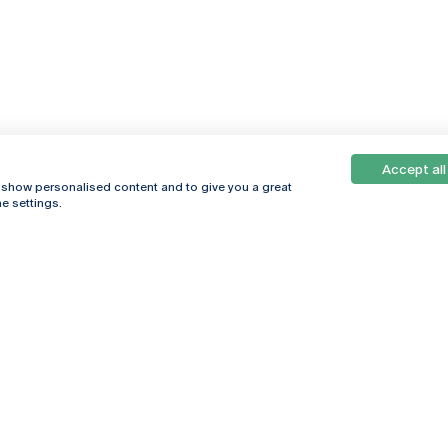
Accept all
, show personalised content and to give you a great
e settings.
Online
© 2026
Universidade
Católica
s
Portuguesa
hegar
Política de
ter
Privacidade
Termos &
Condições
Direitos do Titular
dos Dados