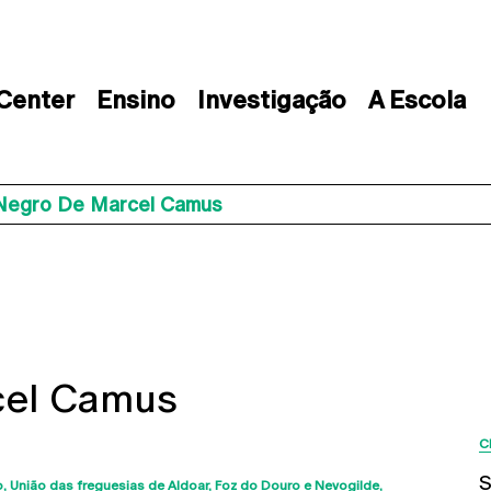
 Center
Ensino
Investigação
A Escola
Negro De Marcel Camus
cel Camus
C
S
o
União das freguesias de Aldoar, Foz do Douro e Nevogilde,