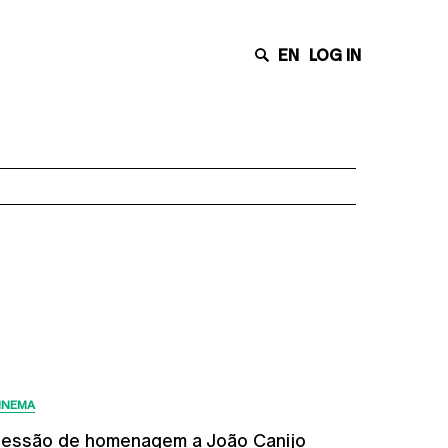
EN
LOG IN
Últimas Notícias
INEMA
essão de homenagem a João Canijo