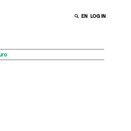
EN
LOG IN
uro