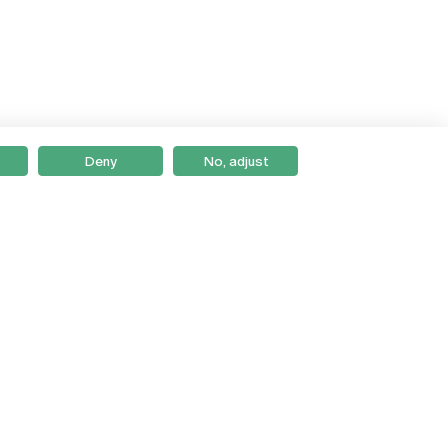
Deny
No, adjust
Braga
Lisboa
Porto
Viseu