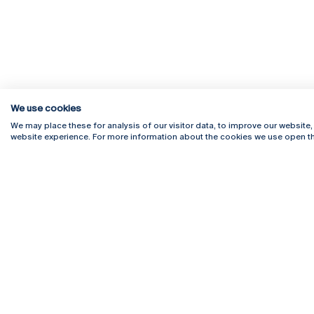
We use cookies
We may place these for analysis of our visitor data, to improve our website
website experience. For more information about the cookies we use open th
Rua Diogo Botelho 1327
Campus 
4169-005 Porto
Webmail
+351 226 196 240
Intranet
Email:
artes@ucp.pt
Serviço
Como C
Newslet