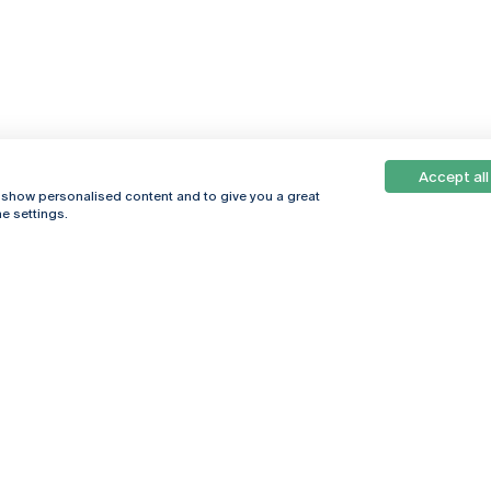
Accept all
, show personalised content and to give you a great
e settings.
Online
© 2026
Universidade
Católica
s
Portuguesa
hegar
Política de
ter
Privacidade
Termos &
Condições
Direitos do Titular
dos Dados