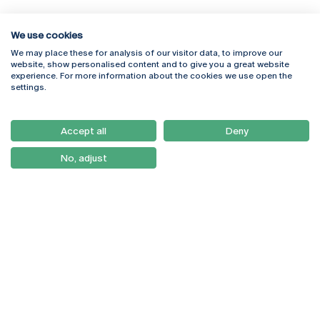
We use cookies
We may place these for analysis of our visitor data, to improve our
Rua Diogo Botelho 1327
Campus Online
website, show personalised content and to give you a great website
4169-005 Porto
Webmail
experience. For more information about the cookies we use open the
+351 226 196 240
Intranet
settings.
Email:
artes@ucp.pt
Serviços
Como Chegar
Accept all
Deny
Newsletter
No, adjust
© 2026
Braga
Universidade Católica
Lisboa
Portuguesa
Porto
Viseu
Política de Privacidade
Termos & Condições
Direitos do Titular dos
Dados