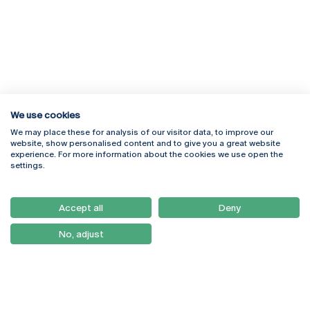
We use cookies
We may place these for analysis of our visitor data, to improve our
Rua Diogo Botelho 1327
Campus Online
website, show personalised content and to give you a great website
4169-005 Porto
Webmail
experience. For more information about the cookies we use open the
+351 226 196 240
Intranet
settings.
Email:
artes@ucp.pt
Serviços
Como Chegar
Accept all
Deny
Newsletter
No, adjust
© 2026
Braga
Universidade Católica
Lisboa
Portuguesa
Porto