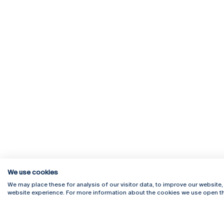
We use cookies
We may place these for analysis of our visitor data, to improve our website
website experience. For more information about the cookies we use open th
Rua Diogo Botelho 1327
Campus 
4169-005 Porto
Webmail
+351 226 196 240
Intranet