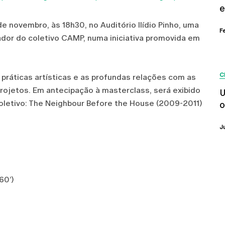
e
e novembro, às 18h30, no Auditório Ilídio Pinho, uma
F
or do coletivo CAMP, numa iniciativa promovida em
C
 práticas artísticas e as profundas relações com as
jetos. Em antecipação à masterclass, será exibido
U
coletivo: The Neighbour Before the House (2009-2011)
o
J
60’)