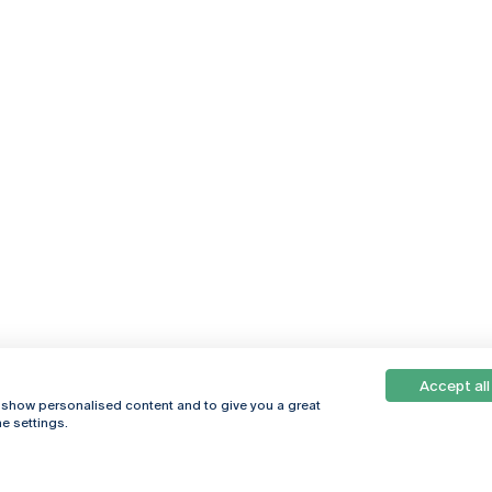
Accept all
, show personalised content and to give you a great
e settings.
Online
© 2026
Universidade
Católica