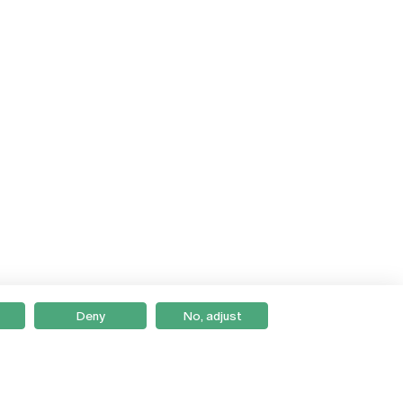
Deny
No, adjust
Braga
Lisboa
Porto