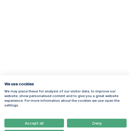
We use cookies
We may place these for analysis of our visitor data, to improve our
Rua Diogo Botelho 1327
Campus Online
website, show personalised content and to give you a great website
4169-005 Porto
Webmail
experience. For more information about the cookies we use open the
+351 226 196 240
Intranet
settings.
Email:
artes@ucp.pt
Serviços
Como Chegar
Accept all
Deny
Newsletter