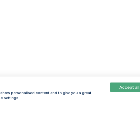
Accept all
, show personalised content and to give you a great
e settings.
Online
© 2026
Universidade
Católica
s
Portuguesa
hegar
Política de
ter
Privacidade
Termos &