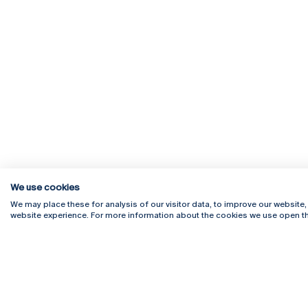
We use cookies
We may place these for analysis of our visitor data, to improve our website
website experience. For more information about the cookies we use open th
Rua Diogo Botelho 1327
Campus 
4169-005 Porto
Webmail
+351 226 196 240
Intranet
Email:
artes@ucp.pt
Serviço
Como C
Newslet