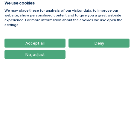
We use cookies
We may place these for analysis of our visitor data, to improve our
Rua Diogo Botelho 1327
Campus Online
website, show personalised content and to give you a great website
4169-005 Porto
Webmail
experience. For more information about the cookies we use open the
+351 226 196 240
Intranet
settings.
Email:
artes@ucp.pt
Serviços
Como Chegar
Accept all
Deny
Newsletter
No, adjust
© 2026
Braga
Universidade Católica
Lisboa
Portuguesa
Porto
Viseu
Política de Privacidade
Termos & Condições
Direitos do Titular dos
Dados