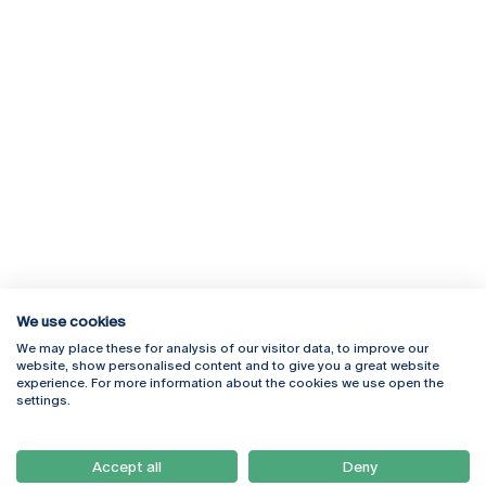
We use cookies
We may place these for analysis of our visitor data, to improve our
Rua Diogo Botelho 1327
Campus Online
website, show personalised content and to give you a great website
4169-005 Porto
Webmail
experience. For more information about the cookies we use open the
+351 226 196 240
Intranet
settings.
Email:
artes@ucp.pt
Serviços
Como Chegar
Accept all
Deny
Newsletter