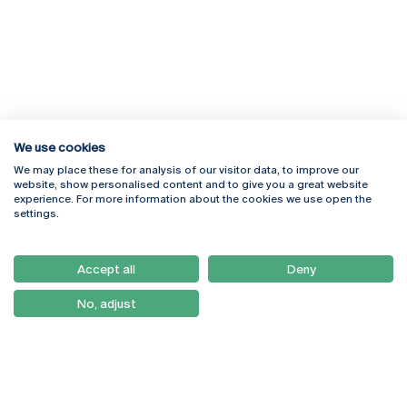
We use cookies
We may place these for analysis of our visitor data, to improve our
Rua Diogo Botelho 1327
Campus Online
website, show personalised content and to give you a great website
4169-005 Porto
Webmail
experience. For more information about the cookies we use open the
+351 226 196 240
Intranet
settings.
Email:
artes@ucp.pt
Serviços
Como Chegar
Accept all
Deny
Newsletter
No, adjust
© 2026
Braga
Universidade Católica
Lisboa
Portuguesa
Porto