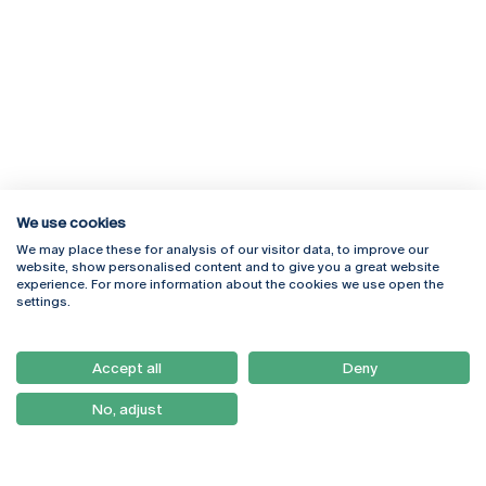
We use cookies
We may place these for analysis of our visitor data, to improve our
Rua Diogo Botelho 1327
Campus Online
website, show personalised content and to give you a great website
4169-005 Porto
Webmail
experience. For more information about the cookies we use open the
+351 226 196 240
Intranet
settings.
Email:
artes@ucp.pt
Serviços
Como Chegar
Accept all
Deny
Newsletter
No, adjust
© 2026
Braga