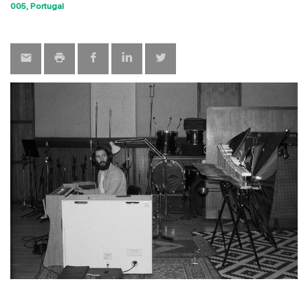
Sho
005
Portugal
map