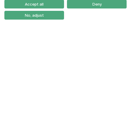
Como Chegar
Accept all
Deny
Newsletter
No, adjust
© 2026
Braga
Universidade Católica
Lisboa
Portuguesa
Porto
Viseu
Política de Privacidade
Termos & Condições
Direitos do Titular dos
Dados
Entidades Financiadoras