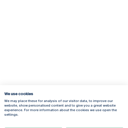
We use cookies
We may place these for analysis of our visitor data, to improve our
Rua Diogo Botelho 1327
Campus Online
website, show personalised content and to give you a great website
4169-005 Porto
Webmail
experience. For more information about the cookies we use open the
+351 226 196 240
Intranet
settings.
Email:
artes@ucp.pt
Serviços