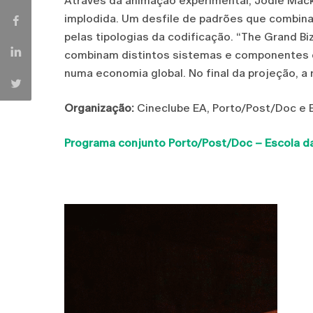
Através da animação experimental, Jodie Mac
implodida. Um desfile de padrões que combina
pelas tipologias da codificação. “The Grand Bi
combinam distintos sistemas e componentes 
numa economia global. No final da projeção, a 
Organização:
Cineclube EA, Porto/Post/Doc e 
Programa conjunto Porto/Post/Doc – Escola d