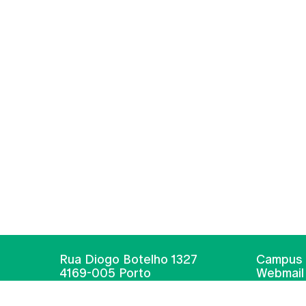
Rua Diogo Botelho 1327
Campus 
4169-005 Porto
Webmail
+351 226 196 240
Intranet
Email:
artes@ucp.pt
Serviço