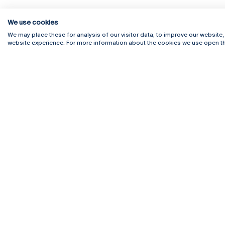
We use cookies
We may place these for analysis of our visitor data, to improve our website
website experience. For more information about the cookies we use open th
Rua Diogo Botelho 1327
Campus 
4169-005 Porto
Webmail
+351 226 196 240
Intranet
Email:
artes@ucp.pt
Serviço
Como C
Newslet