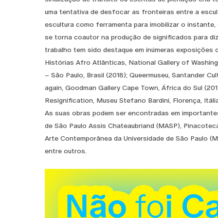
uma tentativa de desfocar as fronteiras entre a escul
escultura como ferramenta para imobilizar o instant
se torna coautor na produção de significados para dize
trabalho tem sido destaque em inúmeras exposições cole
Histórias Afro Atlânticas, National Gallery of Wash
– São Paulo, Brasil (2018); Queermuseu, Santander Cult
again, Goodman Gallery Cape Town, África do Sul (2017)
Resignification, Museu Stefano Bardini, Florença, Itália
As suas obras podem ser encontradas em importantes 
de São Paulo Assis Chateaubriand (MASP), Pinacoteca
Arte Contemporânea da Universidade de São Paulo (
entre outros.