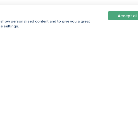
Accept all
, show personalised content and to give you a great
e settings.
Online
© 2026
Universidade
Católica
s
Portuguesa
hegar
Política de
ter
Privacidade
Termos &
Condições
Direitos do Titular
dos Dados
Entidades Financiadoras