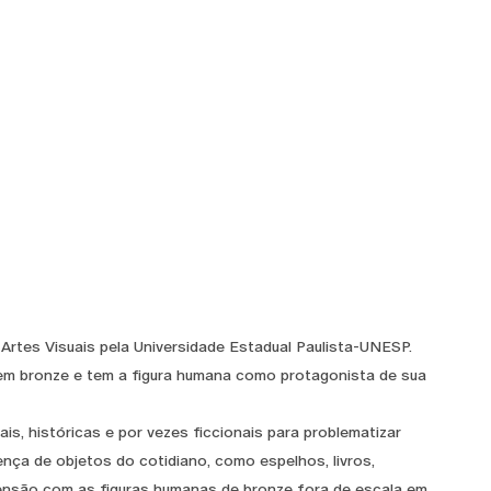
 Artes Visuais pela Universidade Estadual Paulista-UNESP.
em bronze e tem a figura humana como protagonista de sua
ais, históricas e por vezes ficcionais para problematizar
ença de objetos do cotidiano, como espelhos, livros,
 tensão com as figuras humanas de bronze fora de escala em