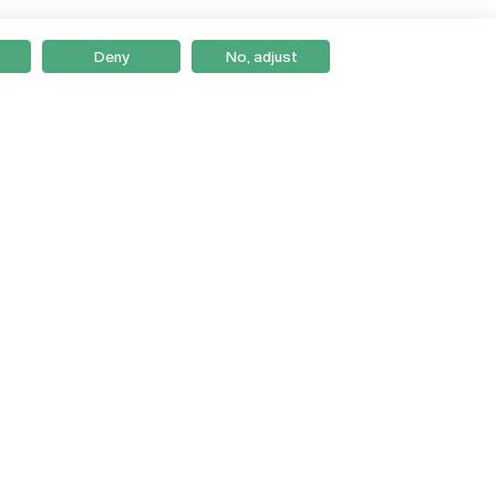
Deny
No, adjust
Braga
Lisboa
Porto
Viseu