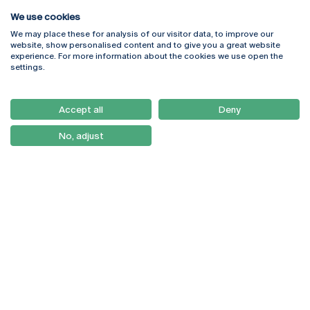
We use cookies
We may place these for analysis of our visitor data, to improve our
Rua Diogo Botelho 1327
Campus Online
website, show personalised content and to give you a great website
4169-005 Porto
Webmail
experience. For more information about the cookies we use open the
+351 226 196 240
Intranet
settings.
Email:
artes@ucp.pt
Serviços
Como Chegar
Accept all
Deny
Newsletter
No, adjust
© 2026
Braga
Universidade Católica
Lisboa
Portuguesa
Porto
Viseu
Política de Privacidade
Termos & Condições
Direitos do Titular dos
Dados