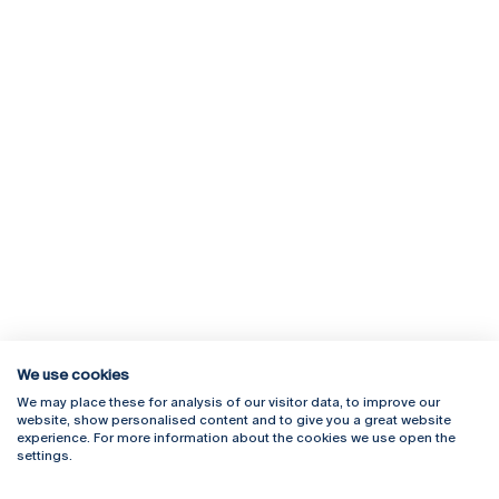
We use cookies
We may place these for analysis of our visitor data, to improve our
Rua Diogo Botelho 1327
Campus Online
website, show personalised content and to give you a great website
4169-005 Porto
Webmail
experience. For more information about the cookies we use open the
+351 226 196 240
Intranet
settings.
Email:
artes@ucp.pt
Serviços