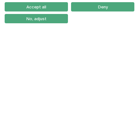
Como Chegar
Accept all
Deny
Newsletter
No, adjust
© 2026
Braga
Universidade Católica
Lisboa
Portuguesa
Porto
Viseu
Política de Privacidade
Termos & Condições
Direitos do Titular dos
Dados
Entidades Financiadoras