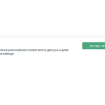
Accept all
, show personalised content and to give you a great
e settings.
Online
© 2026
Universidade
Católica
s
Portuguesa
hegar
Política de
ter
Privacidade
Termos &
Condições
Direitos do Titular
dos Dados