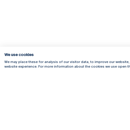
We use cookies
We may place these for analysis of our visitor data, to improve our website
website experience. For more information about the cookies we use open th
Rua Diogo Botelho 1327
Campus 
4169-005 Porto
Webmail
+351 226 196 240
Intranet
Email:
artes@ucp.pt
Serviço
Como C
Newslet