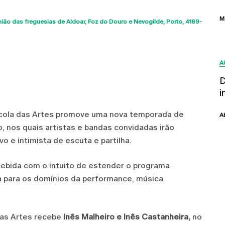
M
ião das freguesias de Aldoar, Foz do Douro e Nevogilde, Porto
4169-
A
D
i
scola das Artes promove uma nova temporada de
A
 nos quais artistas e bandas convidadas irão
o e intimista de escuta e partilha.
bida com o intuito de estender o programa
la para os domínios da performance, música
das Artes recebe
Inês Malheiro e Inês Castanheira,
no