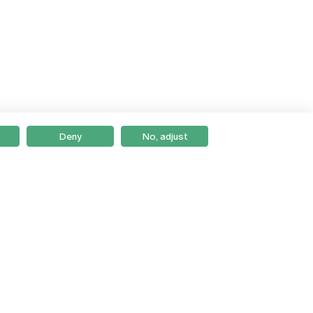
Deny
No, adjust
Braga
Lisboa
Porto
Viseu