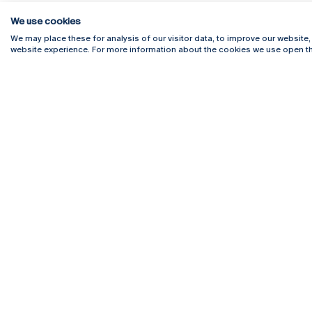
We use cookies
We may place these for analysis of our visitor data, to improve our website
website experience. For more information about the cookies we use open th
Rua Diogo Botelho 1327
Campus 
4169-005 Porto
Webmail
+351 226 196 240
Intranet
Email:
artes@ucp.pt
Serviço
Como C
Newslet