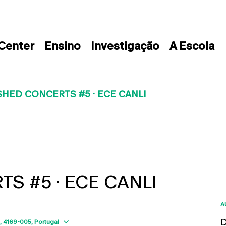
 Center
Ensino
Investigação
A Escola
SHED CONCERTS #5 · ECE CANLI
S #5 · ECE CANLI
A
Show map
D
4169-005
Portugal