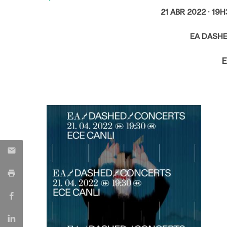
21 ABR 2022 ·
19
EA DASH
E