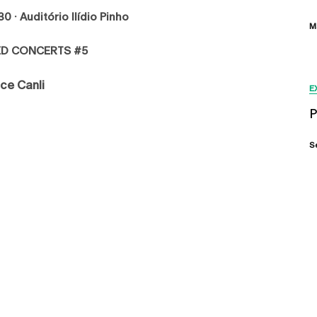
H30
· Auditório Ilídio Pinho
M
ED CONCERTS #5
ce Canli
E
P
S