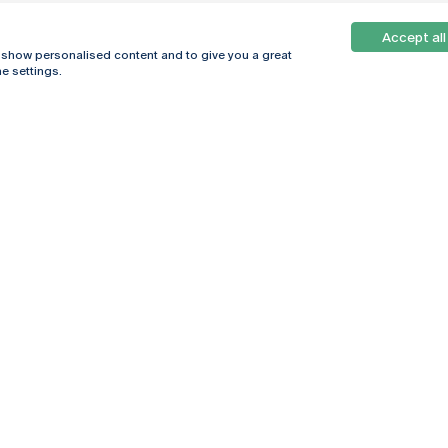
Accept all
, show personalised content and to give you a great
e settings.
Online
© 2026
Universidade
Católica
s
Portuguesa
hegar
Política de
ter
Privacidade
Termos &
Condições
Direitos do Titular
dos Dados
Entidades Financiadoras