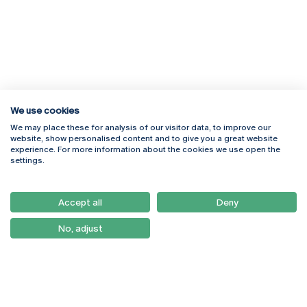
We use cookies
We may place these for analysis of our visitor data, to improve our
Rua Diogo Botelho 1327
Campus Online
website, show personalised content and to give you a great website
4169-005 Porto
Webmail
experience. For more information about the cookies we use open the
+351 226 196 240
Intranet
settings.
Email:
artes@ucp.pt
Serviços
Como Chegar
Accept all
Deny
Newsletter
No, adjust
© 2026
Braga
Universidade Católica
Lisboa
Portuguesa
Porto