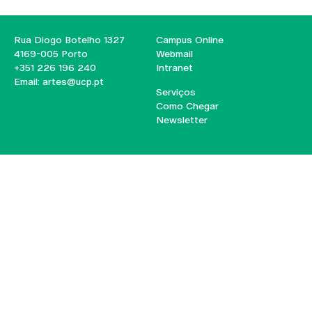
Rua Diogo Botelho 1327
Campus Online
4169-005 Porto
Webmail
+351 226 196 240
Intranet
Email:
artes@ucp.pt
Serviços
Como Chegar
Newsletter
© 2026
Braga
Universidade Católica
Lisboa
Portuguesa
Porto
Viseu
Política de Privacidade
Termos & Condições
Direitos do Titular dos
Dados