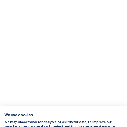
We use cookies
We may place these for analysis of our visitor data, to improve our
Rua Diogo Botelho 1327
Campus Online
website, show personalised content and to give you a great website