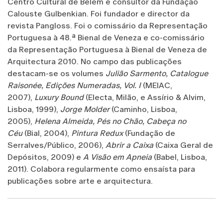
Centro Cultural de Belém e consultor da Fundação
Calouste Gulbenkian. Foi fundador e director da
revista Pangloss. Foi o comissário da Representação
Portuguesa à 48.ª Bienal de Veneza e co-comissário
da Representação Portuguesa à Bienal de Veneza de
Arquitectura 2010. No campo das publicações
destacam-se os volumes
Julião Sarmento, Catalogue
Raisonée, Edições Numeradas, Vol. I
(MEIAC,
2007),
Luxury Bound
(Electa, Milão, e Assírio & Alvim,
Lisboa, 1999),
Jorge Molder
(Caminho, Lisboa,
2005),
Helena Almeida, Pés no Chão, Cabeça no
Céu
(Bial, 2004),
Pintura Redux
(Fundação de
Serralves/Público, 2006),
Abrir a Caixa
(Caixa Geral de
Depósitos, 2009) e
A Visão em Apneia
(Babel, Lisboa,
2011). Colabora regularmente como ensaísta para
publicações sobre arte e arquitectura.