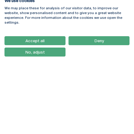
We use cookies
We may place these for analysis of our visitor data, to improve our
Rua Diogo Botelho 1327
Campus Online
website, show personalised content and to give you a great website
4169-005 Porto
Webmail
experience. For more information about the cookies we use open the
+351 226 196 240
Intranet
settings.
Email:
artes@ucp.pt
Serviços
Como Chegar
Accept all
Deny
Newsletter
No, adjust
© 2026
Braga
Universidade Católica
Lisboa
Portuguesa
Porto
Viseu
Política de Privacidade
Termos & Condições
Direitos do Titular dos
Dados