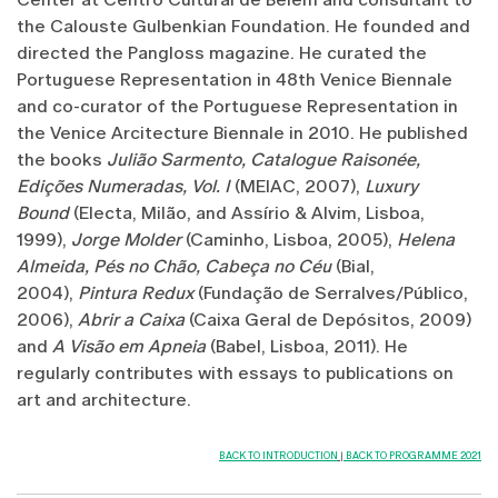
the Calouste Gulbenkian Foundation. He founded and
directed the Pangloss magazine. He curated the
Portuguese Representation in 48th Venice Biennale
and co-curator of the Portuguese Representation in
the Venice Arcitecture Biennale in 2010. He published
the books
Julião Sarmento, Catalogue Raisonée,
Edições Numeradas, Vol. I
(MEIAC, 2007),
Luxury
Bound
(Electa, Milão, and Assírio & Alvim, Lisboa,
1999),
Jorge Molder
(Caminho, Lisboa, 2005),
Helena
Almeida, Pés no Chão, Cabeça no Céu
(Bial,
2004),
Pintura Redux
(Fundação de Serralves/Público,
2006),
Abrir a Caixa
(Caixa Geral de Depósitos, 2009)
and
A Visão em Apneia
(Babel, Lisboa, 2011). He
regularly contributes with essays to publications on
art and architecture.
BACK TO INTRODUCTION
|
BACK TO PROGRAMME 2021