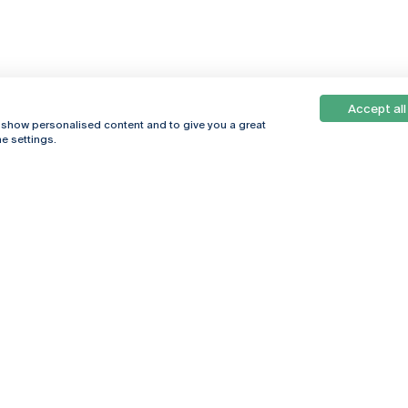
Accept all
, show personalised content and to give you a great
e settings.
Online
© 2026
Universidade
Católica
s
Portuguesa
hegar
Política de
ter
Privacidade
Termos &
Condições
Direitos do Titular
dos Dados
Entidades Financiadoras