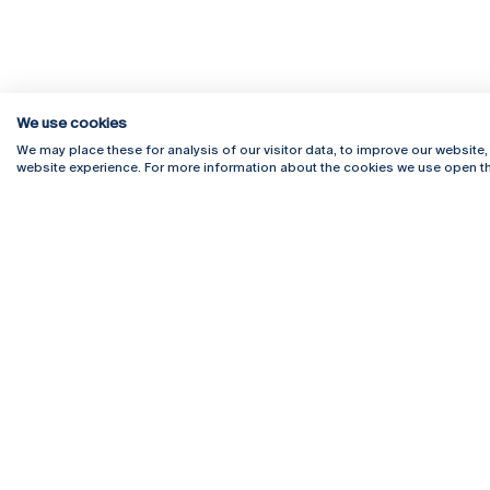
We use cookies
We may place these for analysis of our visitor data, to improve our website
website experience. For more information about the cookies we use open th
Rua Diogo Botelho 1327
Campus 
4169-005 Porto
Webmail
+351 226 196 240
Intranet
Email:
artes@ucp.pt
Serviço
Como C
Newslet