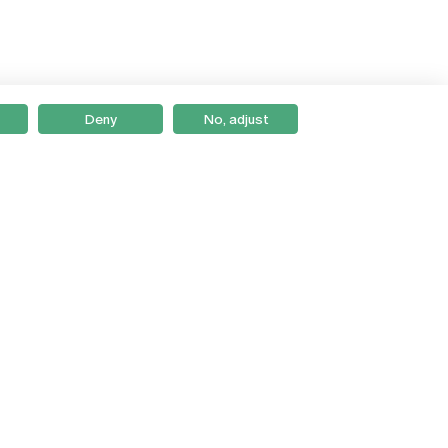
Deny
No, adjust
Braga
Lisboa
Porto
Viseu