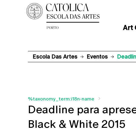
Art
Escola Das Artes
Eventos
Deadli
%taxonomy_term:i18n-name
Deadline para apres
Black & White 2015