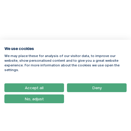
We use cookies
We may place these for analysis of our visitor data, to improve our
Rua Diogo Botelho 1327
Campus Online
website, show personalised content and to give you a great website
4169-005 Porto
Webmail
experience. For more information about the cookies we use open the
+351 226 196 240
Intranet
settings.
Email:
artes@ucp.pt
Serviços
Como Chegar
Accept all
Deny
Newsletter
No, adjust
© 2026
Braga
Universidade Católica
Lisboa
Portuguesa
Porto