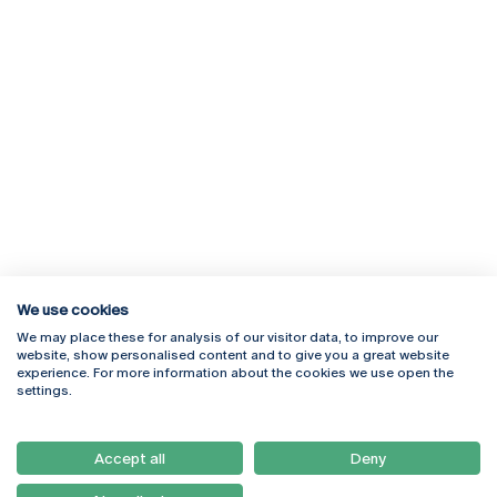
We use cookies
We may place these for analysis of our visitor data, to improve our
Rua Diogo Botelho 1327
Campus Online
website, show personalised content and to give you a great website
4169-005 Porto
Webmail
experience. For more information about the cookies we use open the
+351 226 196 240
Intranet
settings.
Email:
artes@ucp.pt
Serviços
Como Chegar
Accept all
Deny
Newsletter