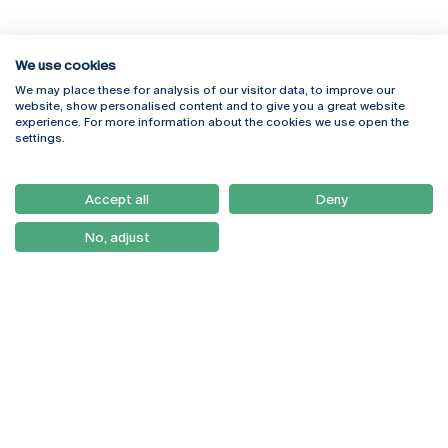
We use cookies
We may place these for analysis of our visitor data, to improve our
Rua Diogo Botelho 1327
Campus Online
website, show personalised content and to give you a great website
4169-005 Porto
Webmail
experience. For more information about the cookies we use open the
+351 226 196 240
Intranet
settings.
Email:
artes@ucp.pt
Serviços
Como Chegar
Accept all
Deny
Newsletter
No, adjust
© 2026
Braga
Universidade Católica
Lisboa
Portuguesa
Porto
Viseu
Política de Privacidade
Termos & Condições
Direitos do Titular dos
Dados