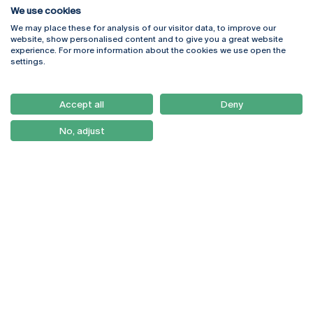
We use cookies
We may place these for analysis of our visitor data, to improve our
Rua Diogo Botelho 1327
Campus Online
website, show personalised content and to give you a great website
4169-005 Porto
Webmail
experience. For more information about the cookies we use open the
+351 226 196 240
Intranet
settings.
Email:
artes@ucp.pt
Serviços
Como Chegar
Accept all
Deny
Newsletter
No, adjust
© 2026
Braga
Universidade Católica
Lisboa
Portuguesa
Porto
Viseu
Política de Privacidade
Termos & Condições
Direitos do Titular dos
Dados