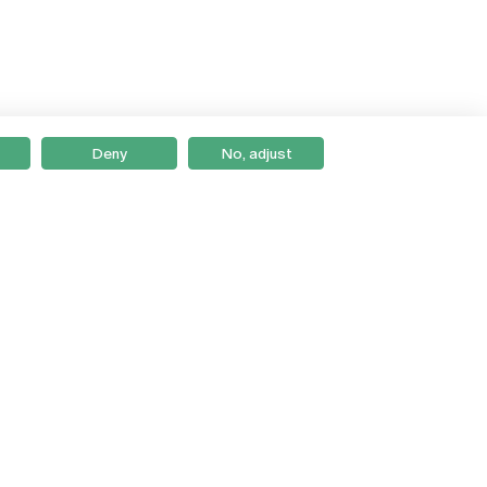
Deny
No, adjust
Braga
Lisboa
Porto
Viseu