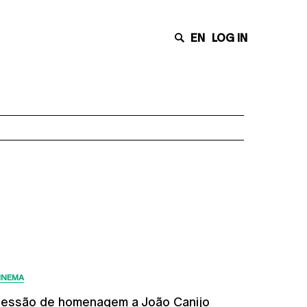
EN
LOG IN
Últimas Notícias
INEMA
essão de homenagem a João Canijo