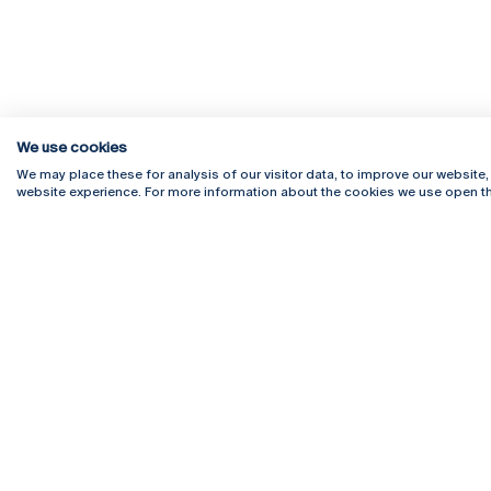
We use cookies
We may place these for analysis of our visitor data, to improve our website
website experience. For more information about the cookies we use open th
Rua Diogo Botelho 1327
Campus 
4169-005 Porto
Webmail
+351 226 196 240
Intranet
Email:
artes@ucp.pt
Serviço
Como C
Newslet