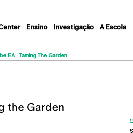
 Center
Ensino
Investigação
A Escola
ube EA · Taming The Garden
ng the Garden
C
ap
S