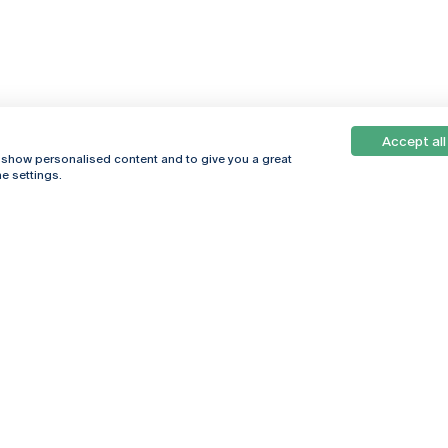
Accept all
, show personalised content and to give you a great
e settings.
Online
© 2026
Universidade
Católica
s
Portuguesa
hegar
Política de
ter
Privacidade
Termos &
Condições
Direitos do Titular
dos Dados