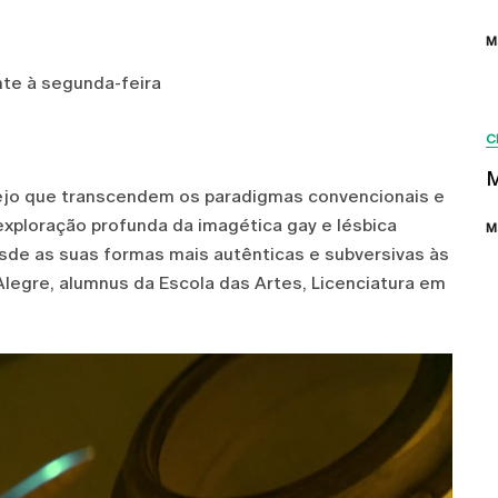
M
nte à segunda-feira
C
M
ejo que transcendem os paradigmas convencionais e
exploração profunda da imagética gay e lésbica
M
de as suas formas mais autênticas e subversivas às
Alegre, alumnus da Escola das Artes, Licenciatura em