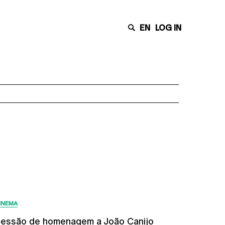
EN
LOG IN
Últimas Notícias
INEMA
essão de homenagem a João Canijo