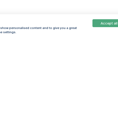
Accept all
, show personalised content and to give you a great
e settings.
Online
© 2026
Universidade
Católica
s
Portuguesa
hegar
Política de
ter
Privacidade
Termos &
Condições
Direitos do Titular
dos Dados
Entidades Financiadoras