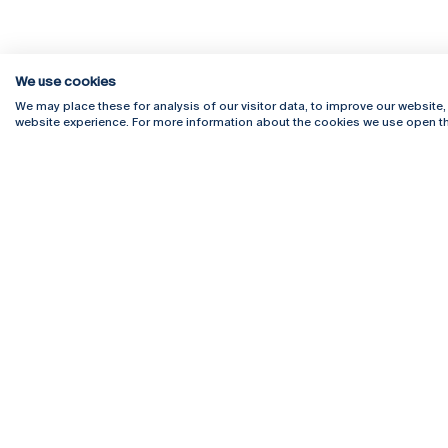
We use cookies
We may place these for analysis of our visitor data, to improve our website
website experience. For more information about the cookies we use open th
Rua Diogo Botelho 1327
Campus 
4169-005 Porto
Webmail
+351 226 196 240
Intranet
Email:
artes@ucp.pt
Serviço
Como C
Newslet