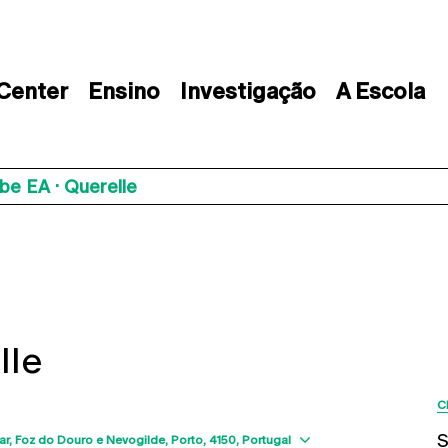
 Center
Ensino
Investigação
A Escola
be EA · Querelle
lle
C
Show map
S
ar, Foz do Douro e Nevogilde, Porto
4150
Portugal