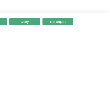
Deny
No, adjust
Braga
Lisboa
Porto
Viseu