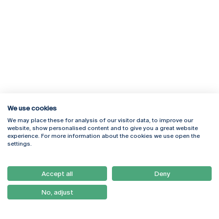
We use cookies
We may place these for analysis of our visitor data, to improve our
Rua Diogo Botelho 1327
Campus Online
website, show personalised content and to give you a great website
4169-005 Porto
Webmail
experience. For more information about the cookies we use open the
+351 226 196 240
Intranet
settings.
Email:
artes@ucp.pt
Serviços
Como Chegar
Accept all
Deny
Newsletter
No, adjust