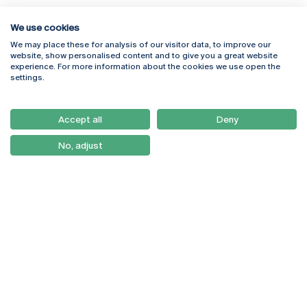
We use cookies
We may place these for analysis of our visitor data, to improve our
Rua Diogo Botelho 1327
Campus Online
website, show personalised content and to give you a great website
4169-005 Porto
Webmail
experience. For more information about the cookies we use open the
+351 226 196 240
Intranet
settings.
Email:
artes@ucp.pt
Serviços
Como Chegar
Accept all
Deny
Newsletter
No, adjust
© 2026
Braga
Universidade Católica
Lisboa
Portuguesa
Porto
Viseu
Política de Privacidade
Termos & Condições
Direitos do Titular dos
Dados