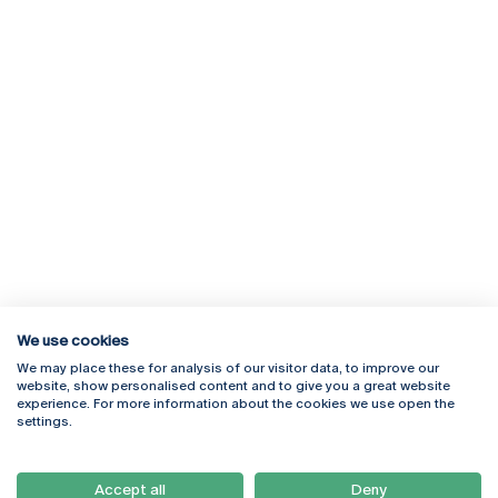
We use cookies
We may place these for analysis of our visitor data, to improve our
Rua Diogo Botelho 1327
Campus Online
website, show personalised content and to give you a great website
4169-005 Porto
Webmail
experience. For more information about the cookies we use open the
+351 226 196 240
Intranet
settings.
Email:
artes@ucp.pt
Serviços
Como Chegar
Accept all
Deny